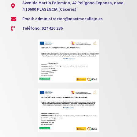
Avenida Martín Palomino, 42 Polígono Cepansa, nave
4 10600 PLASENCIA (Cáceres)
Email: administracion@maximocallejo.es
Teléfono: 927 416 236