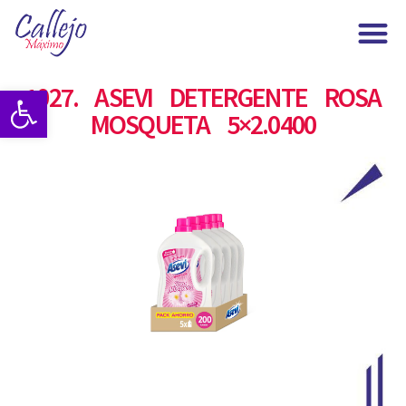
Maximo Callejo
1027. ASEVI DETERGENTE ROSA
Abrir barra de herramientas
MOSQUETA 5×2.0400