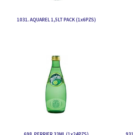
1031. AQUAREL 1,5LT PACK (1x6PZS)
698. PERRIER 33ML (1x24PZS)
931