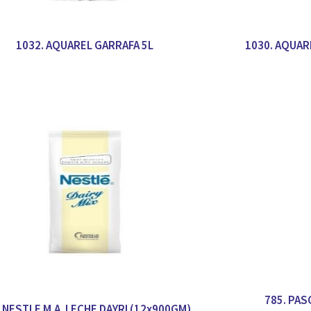
1032. AQUAREL GARRAFA 5L
1030. AQUAR
785. PAS
. NESTLE M.A. LECHE DAYRI (12x900GM)