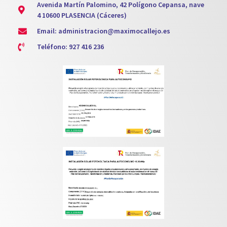
Avenida Martín Palomino, 42 Polígono Cepansa, nave
4 10600 PLASENCIA (Cáceres)
Email: administracion@maximocallejo.es
Teléfono: 927 416 236