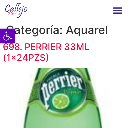
Maximo Callejo
Categoría:
Aquarel
Abrir barra de herramientas
698. PERRIER 33ML
(1x24PZS)