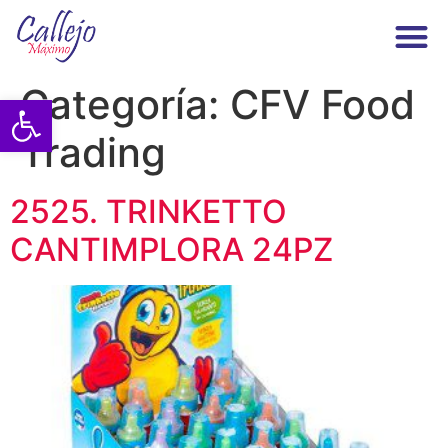
Maximo Callejo
Categoría:
CFV Food
Abrir barra de herramientas
Trading
2525. TRINKETTO
CANTIMPLORA 24PZ