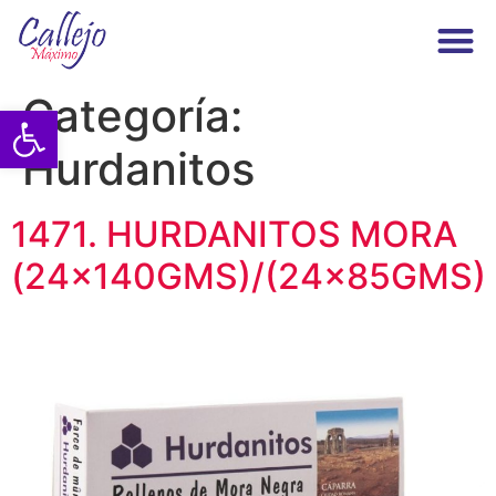
Maximo Callejo
Categoría:
Abrir barra de herramientas
Hurdanitos
1471. HURDANITOS MORA
(24x140GMS)/(24x85GMS)