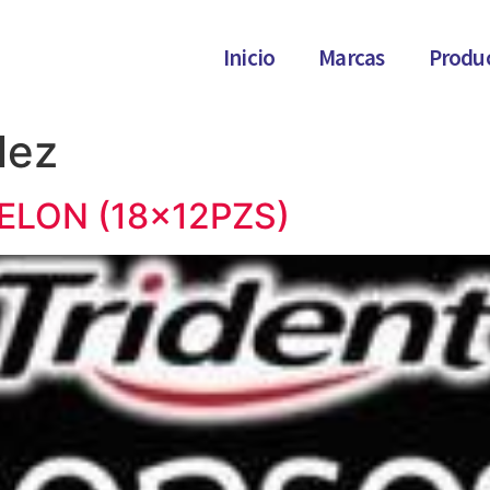
Inicio
Marcas
Produ
lez
ELON (18x12PZS)