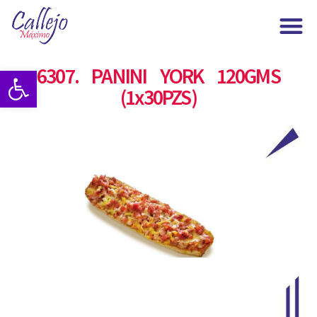
Maximo Callejo
6307. PANINI YORK 120GMS
Abrir barra de herramientas
(1x30PZS)