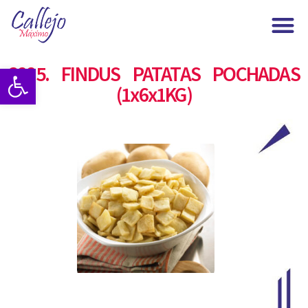
Maximo Callejo
3885. FINDUS PATATAS POCHADAS
Abrir barra de herramientas
(1x6x1KG)