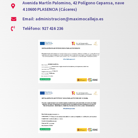
Avenida Martín Palomino, 42 Polígono Cepansa, nave
4 10600 PLASENCIA (Cáceres)
Email: administracion@maximocallejo.es
Teléfono: 927 416 236