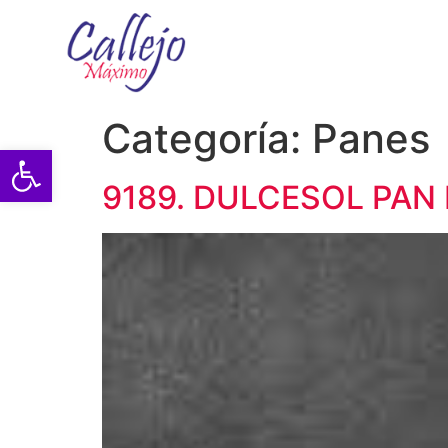
Categoría:
Panes
Abrir barra de herramientas
9189. DULCESOL PAN